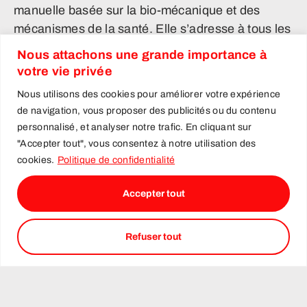
manuelle basée sur la bio-mécanique et des
mécanismes de la santé. Elle s’adresse à tous les
âges et profils (nourrissons, enfants, adolescents,
Nous attachons une grande importance à
adultes, sportifs, musiciens, personnes âgées,
votre vie privée
etc.) et vise à améliorer l’équilibre fonctionnel
Nous utilisons des cookies pour améliorer votre expérience
ainsi que réduire les symptômes d’inconforts.
de navigation, vous proposer des publicités ou du contenu
personnalisé, et analyser notre trafic. En cliquant sur
"Accepter tout", vous consentez à notre utilisation des
cookies.
Politique de confidentialité
Une offre de services
Accepter tout
spécialisés
Refuser tout
en collaboration
étroite avec des